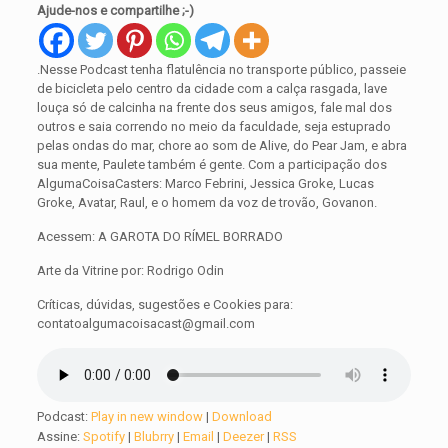
Ajude-nos e compartilhe ;-)
.Nesse Podcast tenha flatulência no transporte público, passeie
de bicicleta pelo centro da cidade com a calça rasgada, lave
louça só de calcinha na frente dos seus amigos, fale mal dos
outros e saia correndo no meio da faculdade, seja estuprado
pelas ondas do mar, chore ao som de Alive, do Pear Jam, e abra
sua mente, Paulete também é gente. Com a participação dos
AlgumaCoisaCasters: Marco Febrini, Jessica Groke, Lucas
Groke, Avatar, Raul, e o homem da voz de trovão, Govanon.
Acessem: A GAROTA DO RÍMEL BORRADO
Arte da Vitrine por: Rodrigo Odin
Críticas, dúvidas, sugestões e Cookies para:
contatoalgumacoisacast@gmail.com
Podcast:
Play in new window
|
Download
Assine:
Spotify
|
Blubrry
|
Email
|
Deezer
|
RSS