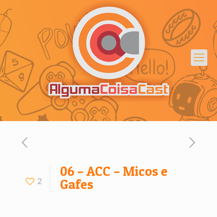
06 – ACC – Micos e
2
Gafes