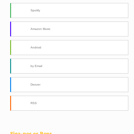
Spotify
Amazon Music
Android
by Email
Deezer
RSS
Siga-nos os Bons