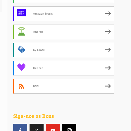
Amazon Music
Android
by Email
Deezer
RSS
Siga-nos os Bons