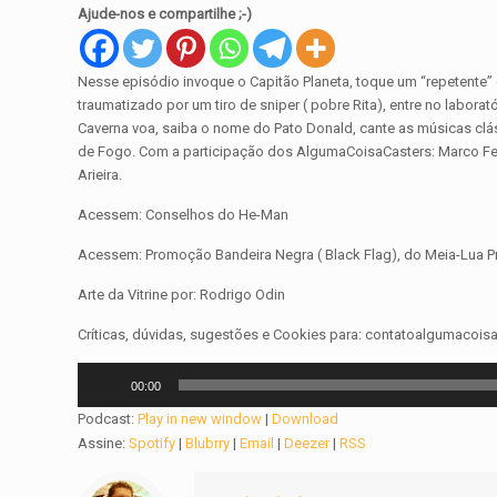
Ajude-nos e compartilhe ;-)
Nesse episódio invoque o Capitão Planeta, toque um “repetente” c
traumatizado por um tiro de sniper ( pobre Rita), entre no labo
Caverna voa, saiba o nome do Pato Donald, cante as músicas cláss
de Fogo. Com a participação dos AlgumaCoisaCasters: Marco Febri
Arieira.
Acessem: Conselhos do He-Man
Acessem: Promoção Bandeira Negra ( Black Flag), do Meia-Lua P
Arte da Vitrine por: Rodrigo Odin
Críticas, dúvidas, sugestões e Cookies para: contatoalgumaco
Tocador
00:00
de
Podcast:
Play in new window
|
Download
áudio
Assine:
Spotify
|
Blubrry
|
Email
|
Deezer
|
RSS