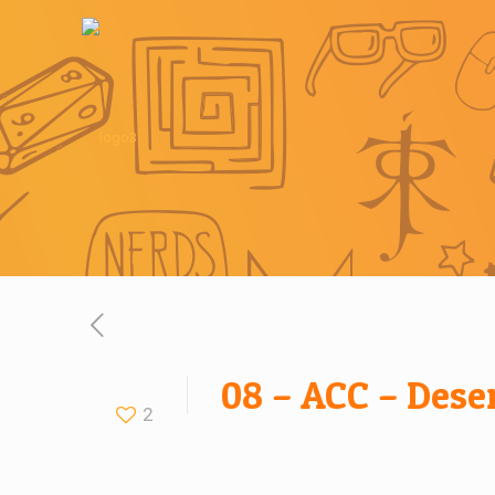
08 – ACC – Dese
2