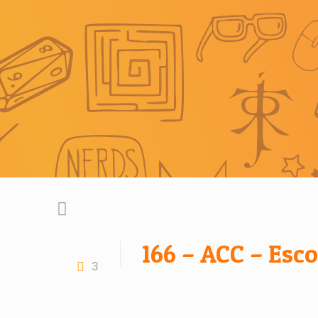
166 – ACC – Esco
3