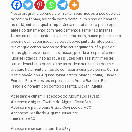
Neste programa aprenda a enfrentar seus medos antes que eles
se tornem fobias, aprenda como destruir um ninho de baratas
no sofá, entenda qual a importância do tratamento psicológico,
antes do tratamento com medicamentos, tente não mirar as
faixas na rua enquanto estiver em uma moto, nunca pule em uma
piscina sem saber nadar, coloque bebês junto de ratos para
provar que certos medos podem ser adquiridos, não pule de
rodas gigantes e montanhas russas, prenda a respiração em
lugares lotados, não apague as luzes para assistir filmes de
terror, descubra o quanto janelas podem ser assustadoras e
procure tratamento antes de começar a suar pela perna. Com a
participação dos AlgumaCoisaCasters: Marco Febrini, Luanda
Ferreira, Raul Heros, os especialistas André Bacchi e Renan
Fileto e o homem dos contos de terror, Giovani Arieira.
Acessem e curtam: Facebook do AlgumaCoisaCast
Acessem e sigam: Twitter do AlgumaCoisaCast
Acessem e participem: Grupo Ouvintes do ACC
Acessem: Podflix do AlgumaCoisaCast
Itunes do ACC
Acessem e se cadastrem: NerdSky