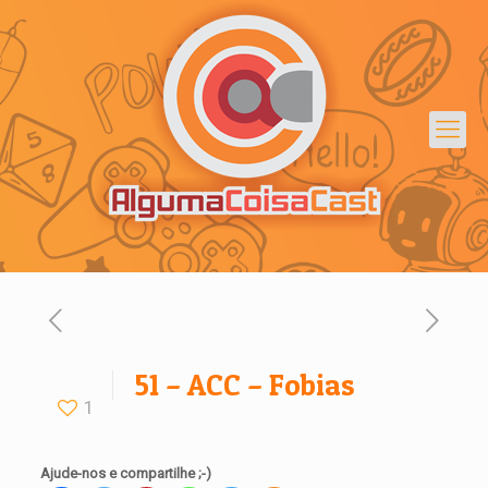
51 – ACC – Fobias
1
Ajude-nos e compartilhe ;-)