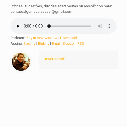
Críticas, sugestões, dúvidas e terapeutas ou ansiolíticos para:
contatoalgumacoisacast@gmail.com
Podcast:
Play in new window
|
Download
Assine:
Spotify
|
Blubrry
|
Email
|
Deezer
|
RSS
markendorf