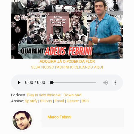
ADQUIRA JÁ O PODER DA FLOR
SEJA NOSSO PADRINHO CLICANDO AQUI
Podcast:
Play in new window
|
Download
Assine:
Spotify
|
Blubrry
|
Email
|
Deezer
|
RSS
Marco Febrini