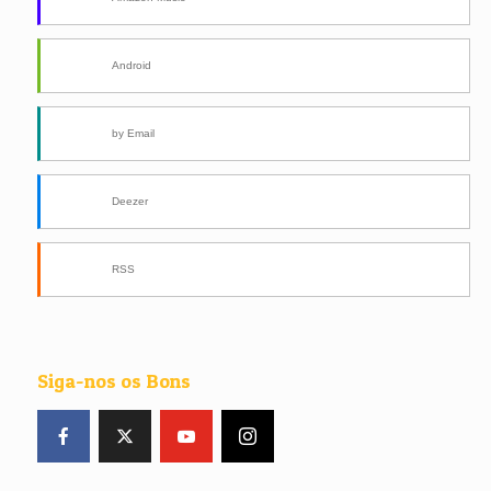
Android
by Email
Deezer
RSS
Siga-nos os Bons