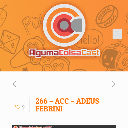
266 – ACC – ADEUS
9
FEBRINI