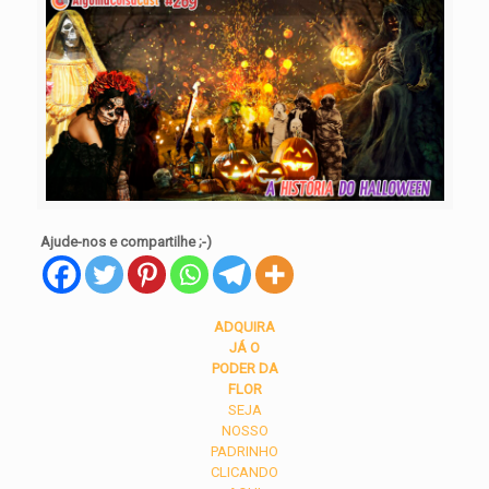
Ajude-nos e compartilhe ;-)
ADQUIRA
JÁ O
PODER DA
FLOR
SEJA
NOSSO
PADRINHO
CLICANDO