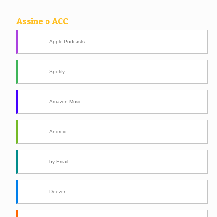
Assine o ACC
Apple Podcasts
Spotify
Amazon Music
Android
by Email
Deezer