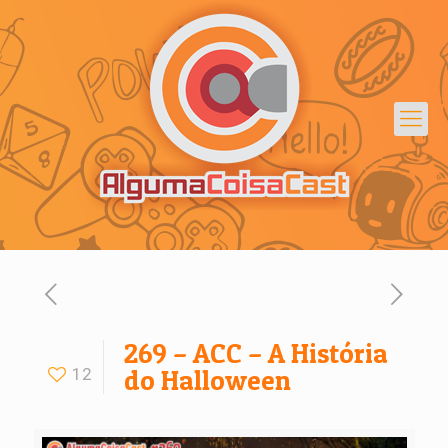
269 – ACC – A História
12
do Halloween