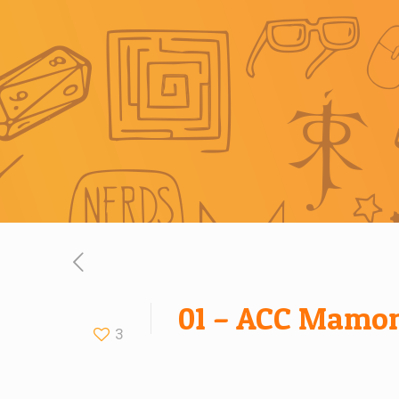
01 – ACC Mamon
3