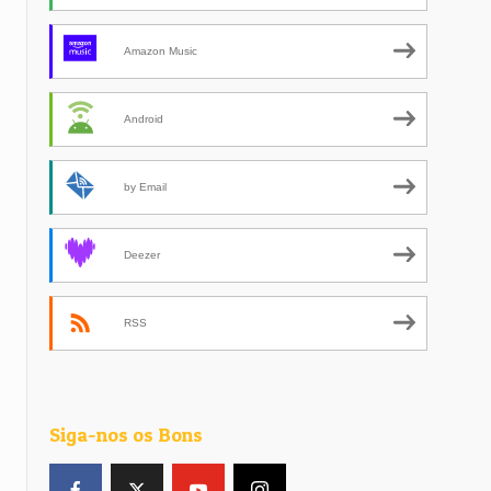
Amazon Music
Android
by Email
Deezer
RSS
Siga-nos os Bons