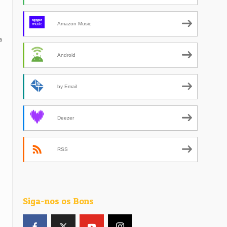
Amazon Music
a
Android
by Email
Deezer
RSS
Siga-nos os Bons