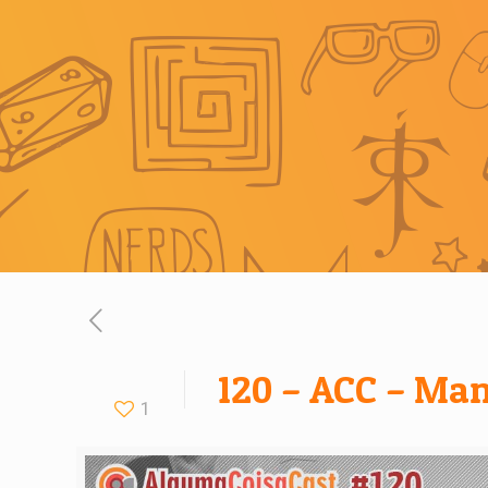
120 – ACC – Man
1