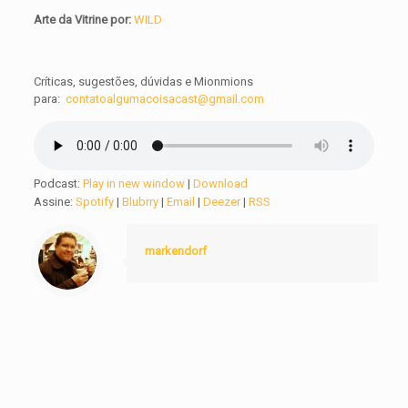
Arte da Vitrine por:
WILD
Críticas, sugestões, dúvidas e Mionmions
para:
contatoalgumacoisacast@gmail.com
Podcast:
Play in new window
|
Download
Assine:
Spotify
|
Blubrry
|
Email
|
Deezer
|
RSS
markendorf