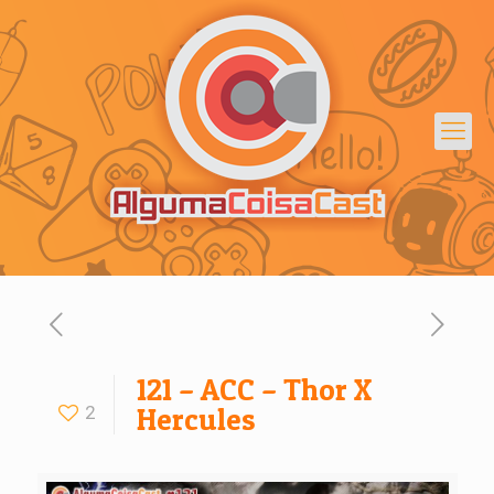
121 – ACC – Thor X
2
Hercules