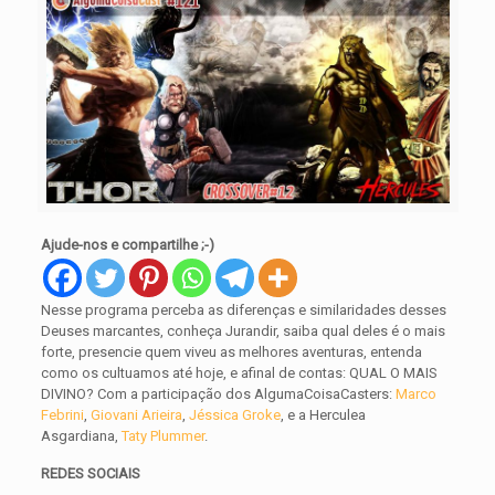
Ajude-nos e compartilhe ;-)
Nesse programa perceba as diferenças e similaridades desses
Deuses marcantes, conheça Jurandir, saiba qual deles é o mais
forte, presencie quem viveu as melhores aventuras, entenda
como os cultuamos até hoje, e afinal de contas: QUAL O MAIS
DIVINO? Com a participação dos AlgumaCoisaCasters:
Marco
Febrini
,
Giovani Arieira
,
Jéssica Groke
, e a Herculea
Asgardiana,
Taty Plummer
.
REDES SOCIAIS