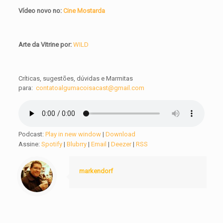
Vídeo novo no:
Cine Mostarda
Arte da Vitrine por:
WILD
Críticas, sugestões, dúvidas e Marmitas
para:
contatoalgumacoisacast@gmail.com
Podcast:
Play in new window
|
Download
Assine:
Spotify
|
Blubrry
|
Email
|
Deezer
|
RSS
markendorf