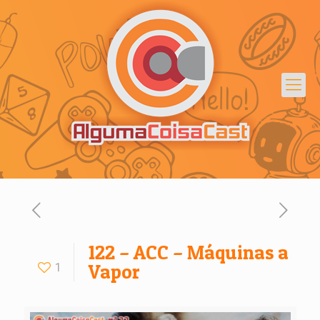
122 – ACC – Máquinas a
1
Vapor