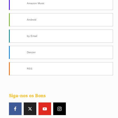
Amazon Music
Android
by Email
Deezer
RSS
Siga-nos os Bons