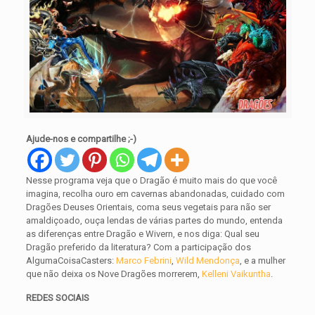
Ajude-nos e compartilhe ;-)
Nesse programa veja que o Dragão é muito mais do que você
imagina, recolha ouro em cavernas abandonadas, cuidado com
Dragões Deuses Orientais, coma seus vegetais para não ser
amaldiçoado, ouça lendas de várias partes do mundo, entenda
as diferenças entre Dragão e Wivern, e nos diga: Qual seu
Dragão preferido da literatura? Com a participação dos
AlgumaCoisaCasters:
Marco Febrini
,
Wild Mendonça
, e a mulher
que não deixa os Nove Dragões morrerem,
Kelleni Vaikuntha
.
REDES SOCIAIS