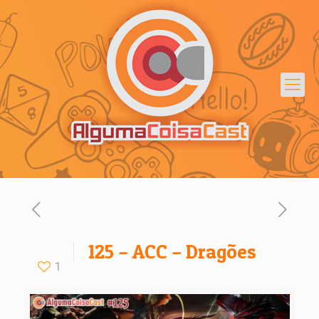
125 – ACC – Dragões
1