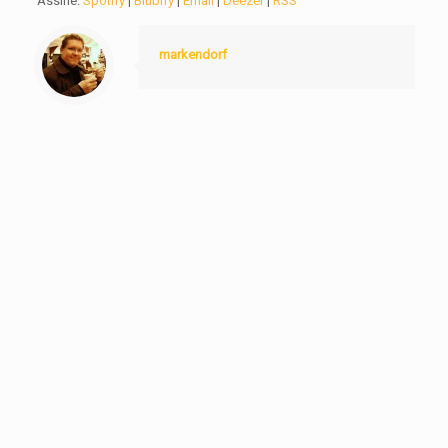
Assine:
Spotify
|
Blubrry
|
Email
|
Deezer
|
RSS
markendorf