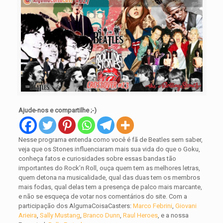
Ajude-nos e compartilhe ;-)
Nesse programa entenda como você é fã de Beatles sem saber,
veja que os Stones influenciaram mais sua vida do que o Goku,
conheça fatos e curiosidades sobre essas bandas tão
importantes do Rock’n Roll, ouça quem tem as melhores letras,
quem detona na musicalidade, qual das duas tem os membros
mais fodas, qual delas tem a presença de palco mais marcante,
e não se esqueça de votar nos comentários do site. Com a
participação dos AlgumaCoisaCasters:
Marco Febrini
,
Giovani
Arieira
,
Sally Mustang
,
Branco Dunn
,
Raul Heroes
, e a nossa