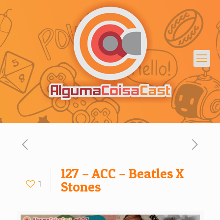
127 – ACC – Beatles X
1
Stones