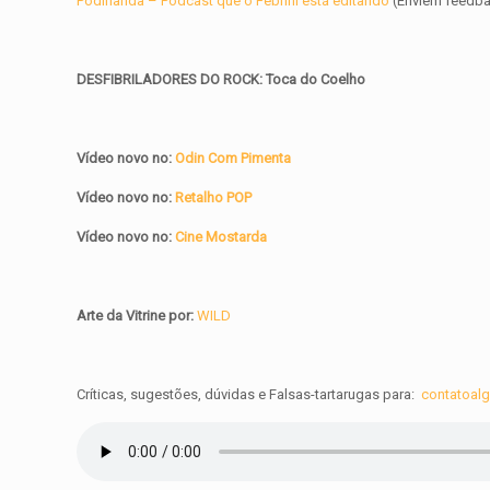
Podirlanda – Podcast que o Febrini está editando
(Enviem feedb
DESFIBRILADORES DO ROCK: Toca do Coelho
Vídeo novo no:
Odin Com Pimenta
Vídeo novo no:
Retalho POP
Vídeo novo no:
Cine Mostarda
Arte da Vitrine por:
WILD
Críticas, sugestões, dúvidas e Falsas-tartarugas para:
contatoal