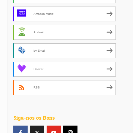
Amazon Music
,
Android
by Email
Deezer
RSS
Siga-nos os Bons