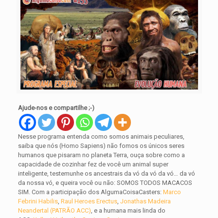
Ajude-nos e compartilhe ;-)
Nesse programa entenda como somos animais peculiares,
saiba que nós (Homo Sapiens) não fomos os únicos seres
humanos que pisaram no planeta Terra, ouça sobre como a
capacidade de cozinhar fez de você um animal super
inteligente, testemunhe os ancestrais da vó da vó da vó… da vó
da nossa vó, e queira você ou não: SOMOS TODOS MACACOS
SIM. Com a participação dos AlgumaCoisaCasters:
Marco
Febrini
Habilis
,
Raul Heroes Erectus
,
Jonathas Madeira
Neandertal (PATRÃO ACC)
, e a humana mais linda do