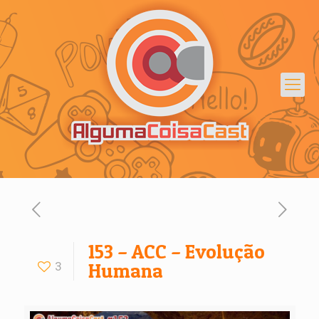
153 – ACC – Evolução
3
Humana