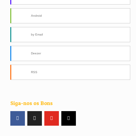
Android
by Email
Deezer
RSS
Siga-nos os Bons