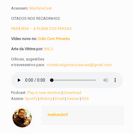
Acessem:
MachineCast
CITADOS NOS RECADINHOS:
PARÁXENI – A RUÍNA DOS PERSAS
Vídeo novo no:
Odin Com Pimenta
Arte da Vitrine por:
WILD
Críticas, sugestões
e
travesseiros
para:
contatoalgumacoisacast@gmail.com
Podcast:
Play in new window
|
Download
Assine:
Spotify
|
Blubrry
|
Email
|
Deezer
|
RSS
markendorf