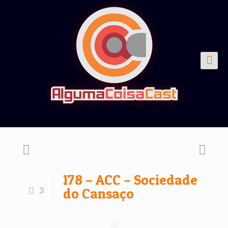
178 – ACC – Sociedade
3
do Cansaço