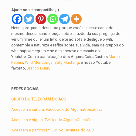
Ajude-nos e compartilhe ;-)
Nesse programa
descubra porque você se sente cansado
mesmo descansando, ouça sobre a razão da sua preguiça de
ver um filme ou ler um livro, deite no sofá e desligue o wifi,
contemple a natureza e reflita sobre sua vida, saia de grupos do
whatsapp/telegram e se desinscreva de canais do
Youtube.
Com a participação dos AlgumaCoisaCasters:
Marco
Febrini
,
Wild Mendonça
,
Sally Mustang
, e no
sso Youtuber
favorito,
Branco Dunn
.
REDES SOCIAIS
GRUPO DO TELEGRAM DO ACC
Acessem e curtam: Facebook do AlgumaCoisaCast
Acessem e sigam: Twitter do AlgumaCoisaCast
Acessem e participem: Grupo Ouvintes do ACC