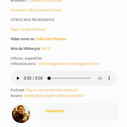
Acessem:
Costelas & Hidromel
Acessem: UltraComboPodcast
CITADO NOS RECADINHOS:
Papo Canela Podcast
Vídeo novo no:
Odin Com Pimenta
Arte da Vitrine por:
WILD
Críticas, sugestões
e
Moedas
para:
contatoalgumacoisacast@gmail.com
Podcast:
Play in new window
|
Download
Assine:
Spotify
|
Blubrry
|
Email
|
Deezer
|
RSS
markendorf