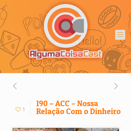
190 – ACC – Nossa
1
Relação Com o Dinheiro