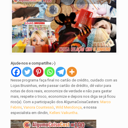
Ajude-nos e compartilhe ;-)
Nesse programa
faça final no cartão de crédito, cuidado com as
Lojas Brusinhas, evite passar cartão de drédito, dê valor para
notas de dois reais, economize de verdade e não para gastar
mais, respeite o troco, economize e depois nos diga se já ficou
rico(a).
Com a participação dos AlgumaCoisaCasters:
Marco
Febrini
,
Vanora Countessò
,
Wild Mendonça
, e nossa
especialista em dindin,
Kelleni Vaikuntha
.