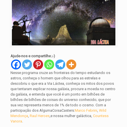
Ajude-nos e compartilhe ;-)
Nesse programa
cruze as fronteiras do tempo estudando os
astros, conheça o homem que olhou para as estrelas e
descobriu o que era a Via Láctea, conheça os mitos dos povos
que tentaram explicar nossa galáxia, procure a moeda no centro
da galáxia, e entenda que você é um ponto em bilhões de
bilhões de bilhões de coisas do universo conhecido; que por
sua vez representa menos de 1% de todo o cosmo.
Com a
participação dos AlgumaCoisaCasters:
Marco Febrini
,
Wild
Mendonça
,
Raul Heroes
,
e nossa mulher galáctica,
Countess
Vanora
.