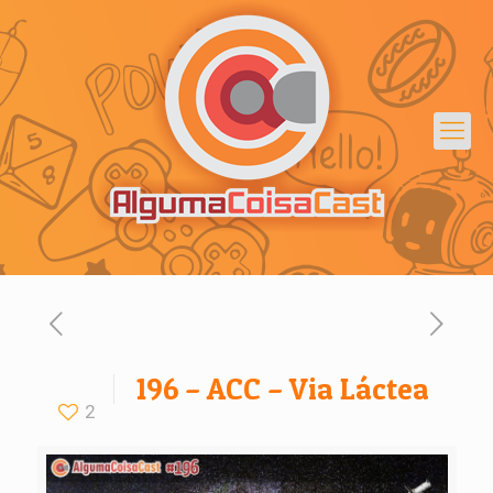
196 – ACC – Via Láctea
2