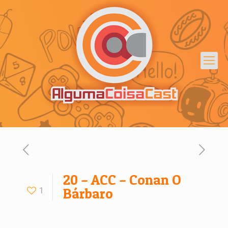
20 – ACC – Conan O
1
Bárbaro