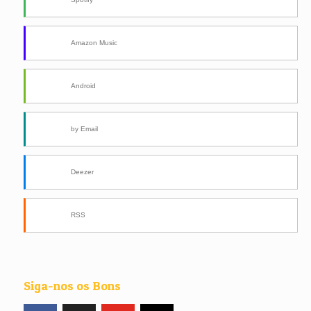
Amazon Music
Android
by Email
Deezer
RSS
Siga-nos os Bons