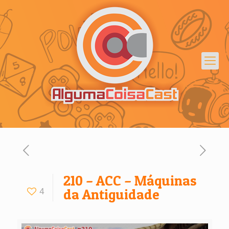
210 – ACC – Máquinas
4
da Antiguidade