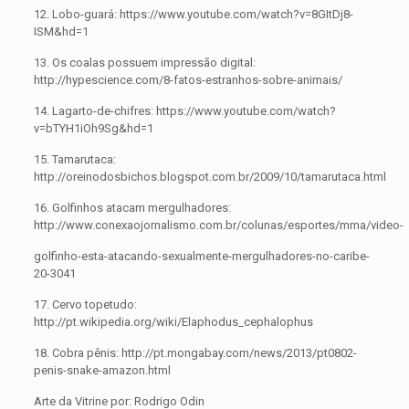
12. Lobo-guará: https://www.youtube.com/watch?v=8GItDj8-
ISM&hd=1
13. Os coalas possuem impressão digital:
http://hypescience.com/8-fatos-estranhos-sobre-animais/
14. Lagarto-de-chifres: https://www.youtube.com/watch?
v=bTYH1iOh9Sg&hd=1
15. Tamarutaca:
http://oreinodosbichos.blogspot.com.br/2009/10/tamarutaca.html
16. Golfinhos atacam mergulhadores:
http://www.conexaojornalismo.com.br/colunas/esportes/mma/video-
golfinho-esta-atacando-sexualmente-mergulhadores-no-caribe-
20-3041
17. Cervo topetudo:
http://pt.wikipedia.org/wiki/Elaphodus_cephalophus
18. Cobra pênis: http://pt.mongabay.com/news/2013/pt0802-
penis-snake-amazon.html
Arte da Vitrine por: Rodrigo Odin