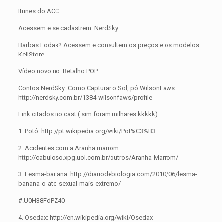
Itunes do ACC
Acessem e se cadastrem: NerdSky
Barbas Fodas? Acessem e consultem os preços e os modelos:
KellStore.
Vídeo novo no: Retalho POP
Contos NerdSky: Como Capturar o Sol, pó WilsonFaws
http://nerdsky.com.br/1384-wilsonfaws/profile
Link citados no cast ( sim foram milhares kkkkk):
1. Potó: http://pt.wikipedia.org/wiki/Pot%C3%B3
2. Acidentes com a Aranha marrom:
http://cabuloso.xpg.uol.com.br/outros/Aranha-Marrom/
3. Lesma-banana: http://diariodebiologia.com/2010/06/lesma-
banana-o-ato-sexual-mais-extremo/
#.U0H38FdPZ40
4. Osedax: http://en.wikipedia.org/wiki/Osedax