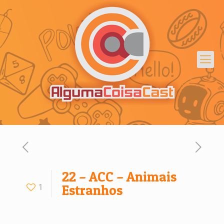
22 – ACC – Animais
1
Estranhos