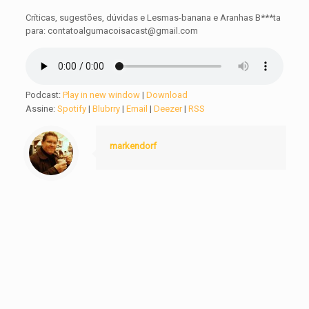
Críticas, sugestões, dúvidas e Lesmas-banana e Aranhas B***ta
para: contatoalgumacoisacast@gmail.com
Podcast:
Play in new window
|
Download
Assine:
Spotify
|
Blubrry
|
Email
|
Deezer
|
RSS
markendorf