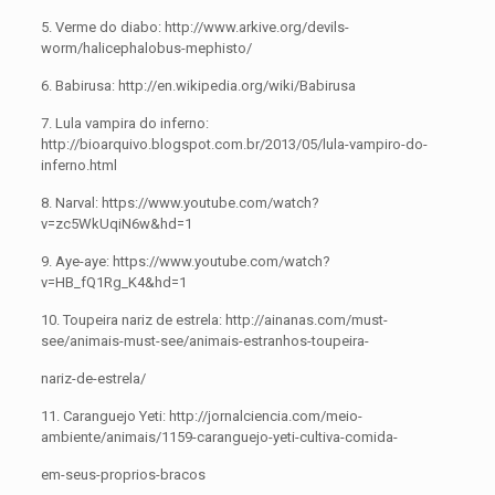
5. Verme do diabo: http://www.arkive.org/devils-
worm/halicephalobus-mephisto/
6. Babirusa: http://en.wikipedia.org/wiki/Babirusa
7. Lula vampira do inferno:
http://bioarquivo.blogspot.com.br/2013/05/lula-vampiro-do-
inferno.html
8. Narval: https://www.youtube.com/watch?
v=zc5WkUqiN6w&hd=1
9. Aye-aye: https://www.youtube.com/watch?
v=HB_fQ1Rg_K4&hd=1
10. Toupeira nariz de estrela: http://ainanas.com/must-
see/animais-must-see/animais-estranhos-toupeira-
nariz-de-estrela/
11. Caranguejo Yeti: http://jornalciencia.com/meio-
ambiente/animais/1159-caranguejo-yeti-cultiva-comida-
em-seus-proprios-bracos