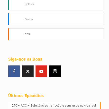
by Email
Deezer
RSS
Siga-nos os Bons
Últimos Episódios
270 – ACC – Substâncias na ficção e seus usos na vida real