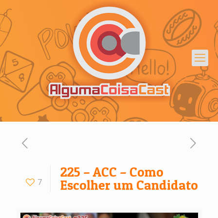
225 – ACC – Como
7
Escolher um Candidato