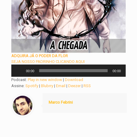
ADQUIRA JÁ O PODER DA FLOR
SEJA NOSSO PADRINHO CLICANDO AQUI
Tocador
00:00
00:00
de
áudio
Podcast:
Play in new window
|
Download
Assine:
Spotify
|
Blubrry
|
Email
|
Deezer
|
RSS
Marco Febrini