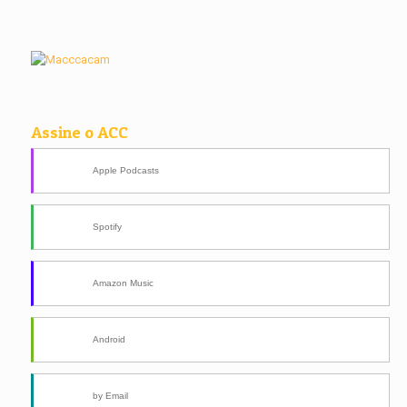
Assine o ACC
Apple Podcasts
Spotify
Amazon Music
Android
by Email