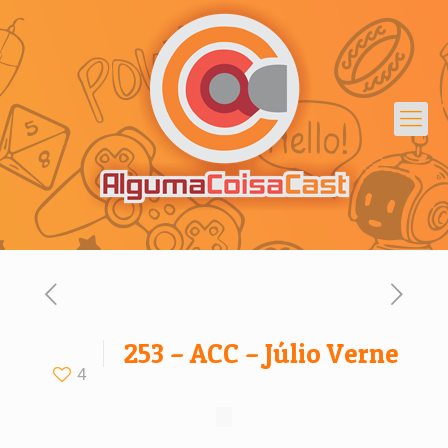
253 – ACC – Júlio Verne
4