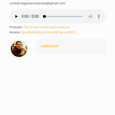
contatoalgumacoisacast@gmail.com
Podcast:
Play in new window
|
Download
Assine:
Spotify
|
Blubrry
|
Email
|
Deezer
|
RSS
markendorf