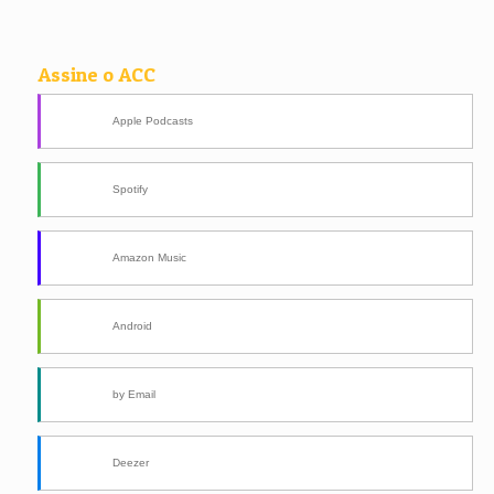
Assine o ACC
Apple Podcasts
Spotify
Amazon Music
Android
by Email
Deezer