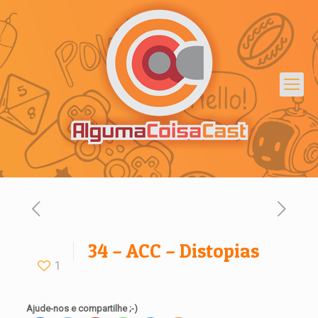
34 – ACC – Distopias
1
Ajude-nos e compartilhe ;-)