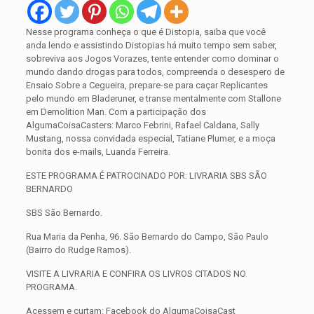
Nesse programa conheça o que é Distopia, saiba que você
anda lendo e assistindo Distopias há muito tempo sem saber,
sobreviva aos Jogos Vorazes, tente entender como dominar o
mundo dando drogas para todos, compreenda o desespero de
Ensaio Sobre a Cegueira, prepare-se para caçar Replicantes
pelo mundo em Bladeruner, e transe mentalmente com Stallone
em Demolition Man. Com a participação dos
AlgumaCoisaCasters: Marco Febrini, Rafael Caldana, Sally
Mustang, nossa convidada especial, Tatiane Plumer, e a moça
bonita dos e-mails, Luanda Ferreira.
ESTE PROGRAMA É PATROCINADO POR: LIVRARIA SBS SÃO
BERNARDO
SBS São Bernardo.
Rua Maria da Penha, 96. São Bernardo do Campo, São Paulo
(Bairro do Rudge Ramos).
VISITE A LIVRARIA E CONFIRA OS LIVROS CITADOS NO
PROGRAMA.
Acessem e curtam: Facebook do AlgumaCoisaCast