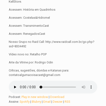
KellStore.
Acessem: História em Quadrinhos
Acessem: Costelas&Hidromel
Acessem: TransmimentoCast
Acessem: RenegadosCast
Nosso Grupo no Raid Call: http://www.raidcall.com.br/go.php?
sid=8334492
Vídeo novo no: Retalho POP
Arte da Vitrine por: Rodrigo Odin
Críticas, sugestões, dúvidas e Katanas para:
contatoalgumacoisacast@gmail.com
Podcast:
Play in new window
|
Download
Assine:
Spotify
|
Blubrry
|
Email
|
Deezer
|
RSS