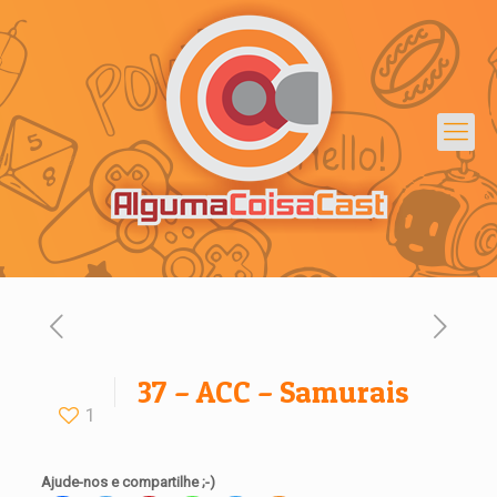
37 – ACC – Samurais
1
Ajude-nos e compartilhe ;-)