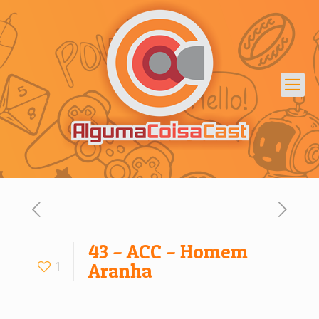
43 – ACC – Homem
1
Aranha