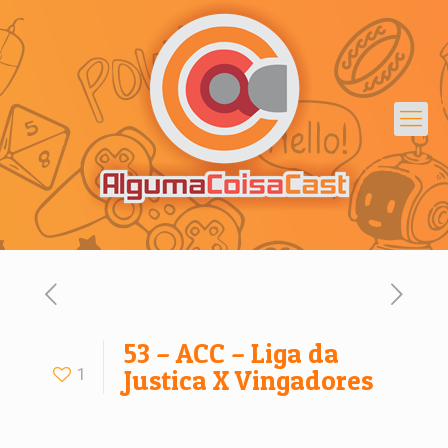
53 – ACC – Liga da
1
Justica X Vingadores