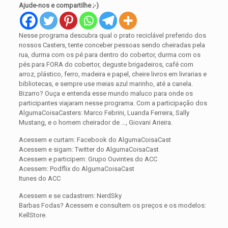
Ajude-nos e compartilhe ;-)
Nesse programa descubra qual o prato reciclável preferido dos
nossos Casters, tente conceber pessoas sendo cheiradas pela
rua, durma com os pé para dentro do cobertor, durma com os
pés para FORA do cobertor, deguste brigadeiros, café com
arroz, plástico, ferro, madeira e papel, cheire livros em livrarias e
bibliotecas, e sempre use meias azul marinho, até a canela.
Bizarro? Ouça e entenda esse mundo maluco para onde os
participantes viajaram nesse programa. Com a participação dos
AlgumaCoisaCasters: Marco Febrini, Luanda Ferreira, Sally
Mustang, e o homem cheirador de …, Giovani Arieira.
Acessem e curtam: Facebook do AlgumaCoisaCast
Acessem e sigam: Twitter do AlgumaCoisaCast
Acessem e participem: Grupo Ouvintes do ACC
Acessem: Podflix do AlgumaCoisaCast
Itunes do ACC
Acessem e se cadastrem: NerdSky
Barbas Fodas? Acessem e consultem os preços e os modelos:
KellStore.