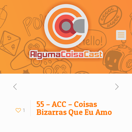
55 – ACC – Coisas
1
Bizarras Que Eu Amo