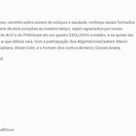
mas, caminhe sobre nuvens de soluços e saudade, conheça casais formados
parte de dois corações ao mesmo tempo, sejam agraciados por nosso
a do ACC e do POWdcast em um quadro EXCLUSIVO e inédito, e se quiser dar
 ai que delícia cara. Com a participação dos AlgumaCoisaCasters: Marco
Caldana, Olivier Colin, e o homem dos contos de terror, Giovani Arieira.
li.
llStore.