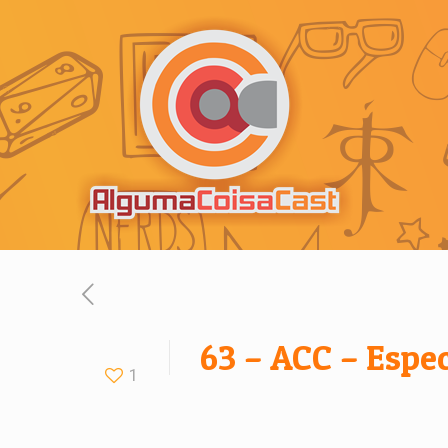
63 – ACC – Espe
1