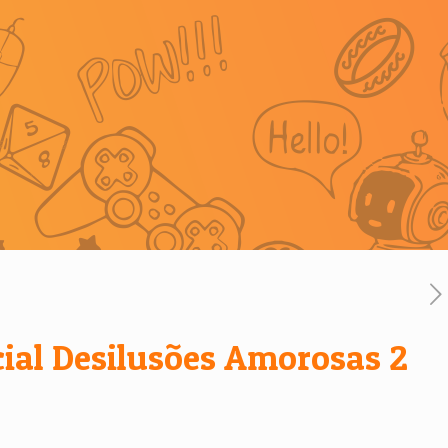
cial Desilusões Amorosas 2