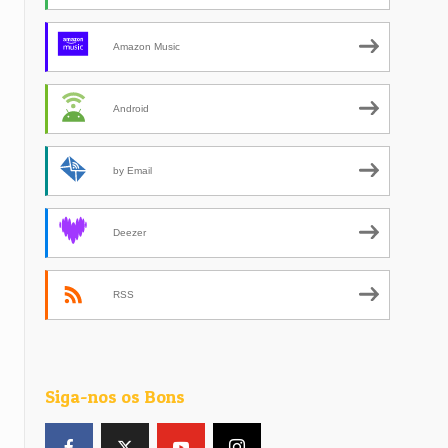
Amazon Music
Android
by Email
Deezer
RSS
Siga-nos os Bons