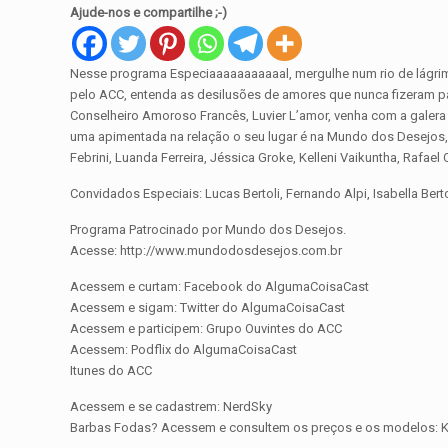
Ajude-nos e compartilhe ;-)
Nesse programa Especiaaaaaaaaaaal, mergulhe num rio de lágri
pelo ACC, entenda as desilusões de amores que nunca fizeram 
Conselheiro Amoroso Francês, Luvier L’amor, venha com a galer
uma apimentada na relação o seu lugar é na Mundo dos Desejos,
Febrini, Luanda Ferreira, Jéssica Groke, Kelleni Vaikuntha, Rafael 
Convidados Especiais: Lucas Bertoli, Fernando Alpi, Isabella Berto
Programa Patrocinado por Mundo dos Desejos.
Acesse: http://www.mundodosdesejos.com.br
Acessem e curtam: Facebook do AlgumaCoisaCast
Acessem e sigam: Twitter do AlgumaCoisaCast
Acessem e participem: Grupo Ouvintes do ACC
Acessem: Podflix do AlgumaCoisaCast
Itunes do ACC
Acessem e se cadastrem: NerdSky
Barbas Fodas? Acessem e consultem os preços e os modelos: Ke