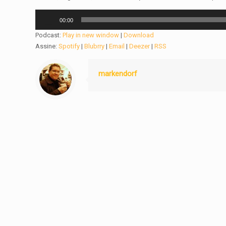
Tocador
00:00
de
Podcast:
Play in new window
|
Download
áudio
Assine:
Spotify
|
Blubrry
|
Email
|
Deezer
|
RSS
markendorf