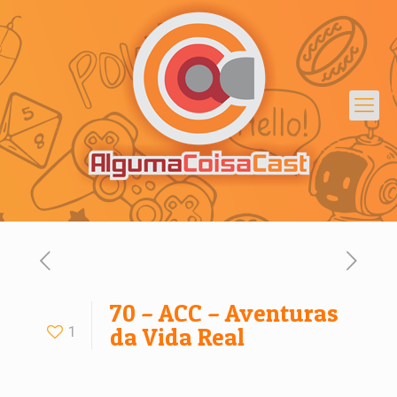
70 – ACC – Aventuras
1
da Vida Real