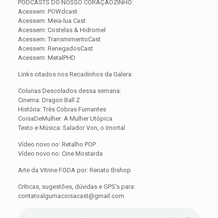
PODCASTS DO NOSSO CORAÇÃOZINHO:
Acessem: POWdcast
Acessem: Meia-lua Cast
Acessem: Costelas & Hidromel
Acessem: TransmimentoCast
Acessem: RenegadosCast
Acessem: MetalPHD
Links citados nos Recadinhos da Galera:
Colunas Descolados dessa semana:
Cinema: Dragon Ball Z
História: Três Cobras Fumantes
CoisaDeMulher: A Mulher Utópica
Texto e Música: Salador Von, o Imortal
Vídeo novo no: Retalho POP
Vídeo novo no: Cine Mostarda
Arte da Vitrine FODA por: Renato Bishop
Críticas, sugestões, dúvidas e GPS’s para:
contatoalgumacoisacast@gmail.com