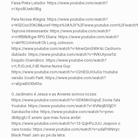
Faixa Preta Lutador: https://www.youtube.com/watch?
v=XpoBUwki5Bg
Para Nossa Alegria: https://www.youtube.com/watch?
v=K02Cxo3fAC8&oref=https%3A%2F%2Fwww.youtube.com%2Fwatch%
Tayrone Interessante: https://www.youtube.com/watch?
v=n9fBIIkIKgw RPG Eliana: https://www.youtube.com/watch?
v=xkFRCcVvHo8 Oh Long Johnson:
https://www.youtube.com/watch?v=kkwiQmGWK4c Cachorro
dublado: https://www.youtube.com/watch?v=9VKUtyowfzI
Esquilo Dramático: https://www.youtube.com/watch?
v=LfUOJx4_FdE Numa Numa Guy:
https://www.youtube.com/watch?v=C2HESUrOuGs Youtube
versão South Park: https://www.youtube.com/watch?
v=aEpwBVXbKhs
O Jardineiro é Jesus e as Arveres somos nozes:
https://www.youtube.com/watch?v=GDKMnOiqruE Sonia fala
Youtube: https://www.youtube.com/watch?v=XVNnjB55jDY
Sanduiche iche: https://www.youtube.com/watch?v=pmn-
dbBpglU É assim que meu fusca anda!:
https://www.youtube.com/watch?v=13-QqHPzJUU Jaspion o
cara tossiu: https://www.youtube.com/watch?v=udaFtXNrryc
Black Pearl Jam ao pé da letra: