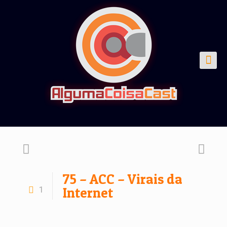
75 – ACC – Virais da
1
Internet