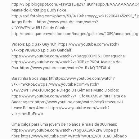
http://3.bp.blogspot.com/-4sW2rTE4jZY/Tu0nhs0pp7I/AAAAAAAAAC
Mania-do-Orkut.jpg Budy Poke –
http://sp5.fotolog.com/photo/53/9/19/harryyyy_xd/1220041452693_f.j
Angry Birds – https://www.youtube.com/watch?
v=YYtWFYqwJ5U Candy Crush –
http://media.gamerevolution.com/images/galleries/1059/unnamed.jpg
Videos: Epic Sax Guy 10h: https://www.youtube.com/watch?
v=kxopViU98Xo Epic Sax Gandalf:
https://www.youtube.com/watch?v=Sagg08DrO5U Bonequicha:
https://www.youtube.com/watch?v=0i0BzelPKRA Avaiana de
Pau: https://www.youtube.com/watch?v=RxAQ-7PTXb4
Baratinha Boca Suja: htthttps://www.youtube.com/watch?
v=kHmvkRoEowcps://www.youtube.com/watch?
v=w7ZWPTWeXf0 Diogo e Diego Os Gêmeos Muito Doidos:
https://www.youtube.com/watch?v=–3foXuXMSw Puta Falta de
Sacanagem: https://www.youtube.com/watch?v=yRzrhzeusvU
Leave Britney Alone: https://www.youtube.com/watch?
v=kHmvkRoEowc
Uma calça para uma jovem de 16 anos é mais de 300 reais:
https://www.youtube.com/watch?v=5gGXE9CkZrw Sopa pá
nois: https://www.youtube.com/watch?v=OLx_VDF0EaU Bêbado