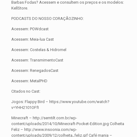
Barbas Fodas? Acessem e consultem os preços e os modelos:
KellStore.
PODCASTS DO NOSSO CORAÇÃOZINHO:
Acessem: POWdcast
Acessem: Meia-lua Cast
Acessem: Costelas & Hidromel
Acessem: TransmimentoCast
Acessem: RenegadosCast
Acessem: MetalPHD
Citados no Cast:
Jogos: Flappy Bird – https://www.youtube.com/watch?
v=YHH2101OFfI
Minecraft – http://semtilt.com.br/wp-
content/uploads/2014/10/Minecraft-Pocket-Edition.jpg Colheita
Feliz – http://www.insoonia.com/wp-
content/uploads/2009/12/colheita_feliz.gif Café mania –