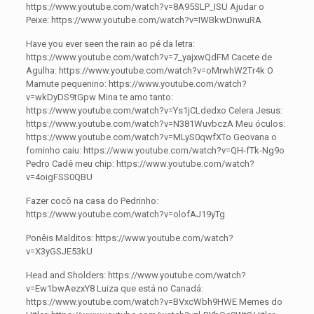
https://www.youtube.com/watch?v=8A95SLP_ISU Ajudar o
Peixe: https://www.youtube.com/watch?v=IWBkwDnwuRA
Have you ever seen the rain ao pé da letra:
https://www.youtube.com/watch?v=7_yajxwQdFM Cacete de
Agulha: https://www.youtube.com/watch?v=oMrwhW2Tr4k O
Mamute pequenino: https://www.youtube.com/watch?
v=wkDyDS9tGpw Mina te amo tanto:
https://www.youtube.com/watch?v=Ys1jCLdedxo Celera Jesus:
https://www.youtube.com/watch?v=N381WuvbczA Meu óculos:
https://www.youtube.com/watch?v=MLyS0qwfXTo Geovana o
forninho caiu: https://www.youtube.com/watch?v=QH-fTk-Ng9o
Pedro Cadê meu chip: https://www.youtube.com/watch?
v=4oigFSS0QBU
Fazer cocô na casa do Pedrinho:
https://www.youtube.com/watch?v=olofAJ19yTg
Ponêis Malditos: https://www.youtube.com/watch?
v=X3yGSJE53kU
Head and Sholders: https://www.youtube.com/watch?
v=Ew1bwAezxY8 Luiza que está no Canadá:
https://www.youtube.com/watch?v=BVxcWbh9HWE Memes do