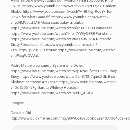
Hitler: https://www.youtube.com/watch?v=l-BYbQc0Wt0 Hitler
ENEM: https://www.youtube.com/watch?v=0uyzr1zjoY0 Harlem
Shake: https://www.youtube.com/watch?v=8f7wj_RcqYk Turn
Down for what Gandalf: https://www.youtube.com/watch?
v=yuNMVpLd5AE Meça suas palavra, parka:
https://www.youtube.com/watch?v=tWkpXHnTKPI Vanessão:
https://www.youtube.com/watch?v=b_7YWlyQEBE Foi ótimo:
https://www.youtube.com/watch?v=VKKas8s16TA Nintendo
Sixtty Foouuuuur: https://www.youtube.com/watch?
v=pFlcqWQVVuU Blastoise: https://www.youtube.com/watch?
v=pFlcqWQVVuU
Padre Marcelo cantando System of a Down:
https://www.youtube.com/watch?v=mZpAzMEfZYs Dilma Chop
Suey: https://www.youtube.com/watch?v=B70N7qmsXGk E se
Slipknot cantasse Araketu?: https://www.youtube.com/watch?
v=OdZv05riN7g Garota Whitney Houston:
https://www.youtube.com/watch?v=jMzfJ_AGKvI
Imagem:
Disaster Girl:
http://www.quickmeme.com/img/90/90ca895bbbd2aa1037d645ca7ed