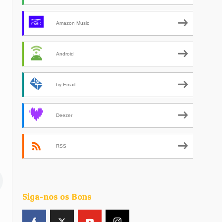
Amazon Music
Android
by Email
Deezer
RSS
Siga-nos os Bons