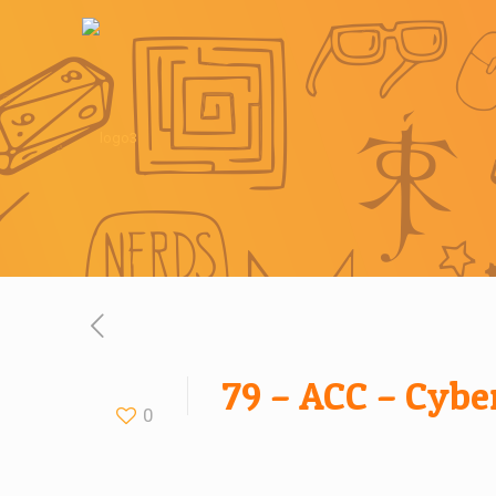
79 – ACC – Cyb
0