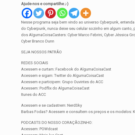
Ajude-nos e compartilhe ;-)
Nesse programa seja bem vindo ao universo Cyberpunk, entenda o
do Cyberpunk, nunca deixe seu celular sozinho em algum canto,
dos AlgumaCoisaCasters: Cyber Marco Febrini, Cyber Jéssica Gro
Cyber Branco Dunn
SEJA NOSSOS PATRÃO
REDES SOCIAIS
Acessem e curtam: Facebook do AlgumaCoisaCast
Acessem e sigam: Twitter do AlgumaCoisaCast
Acessem e participem: Grupo Ouvintes do ACC
Acessem: Podflix do AlgumaCoisaCast
Itunes do ACC
Acessem e se cadastrem: NerdSky
Barbas Fodas? Acessem e consultem os preços e os modelos: Ke
PODCASTS DO NOSSO CORAÇÃOZINHO:
Acessem: POWdcast