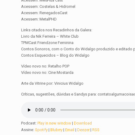
Acessem: Meia-lua Cast
Acessem: Costelas & Hidromel
Acessem: RenegadosCast
Acessem: MetalPHD
Links citados nos Recadinhos da Galera:
Livro da Nik Ferreira – White Club
TPMCast Friendzone Feminina
Contos Sonoros, com o Conto do Widalgo produzido e editado pel
Contos Esquecidos – Blog do Widalgo
Vídeo novo no: Retalho POP
Vídeo novo no: Cine Mostarda
Arte da Vitrine por: Vinicius Widalgo
Críticas, sugestões, dúvidas e Sandys para: contatoalgumacoi
Podcast:
Play in new window
|
Download
Assine:
Spotify
|
Blubrry
|
Email
|
Deezer
|
RSS