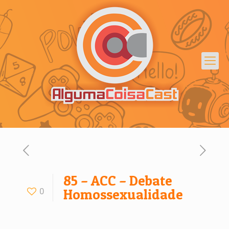
85 – ACC – Debate
0
Homossexualidade