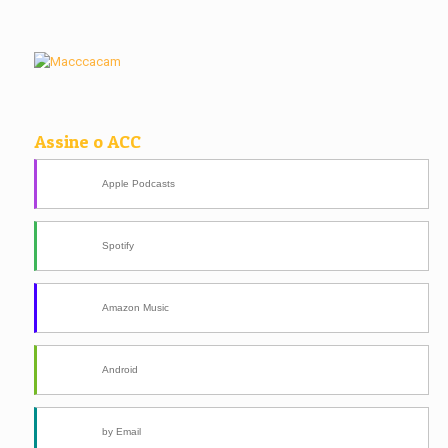
Assine o ACC
Apple Podcasts
Spotify
Amazon Music
Android
by Email