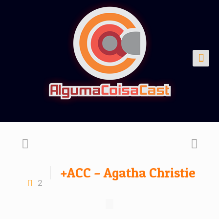
+ACC – Agatha Christie
2