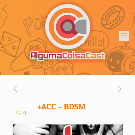
+ACC – BDSM
0