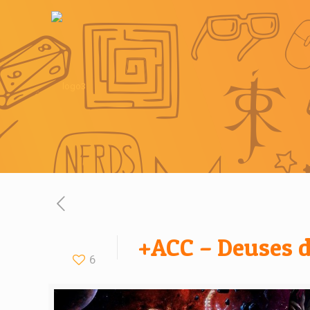
+ACC – Deuses d
6