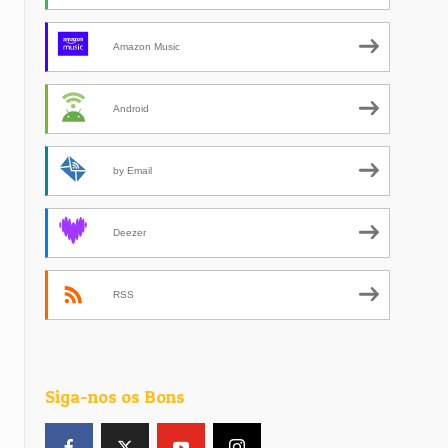
Amazon Music
Android
by Email
Deezer
RSS
Siga-nos os Bons