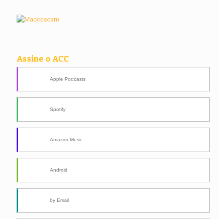
Assine o ACC
Apple Podcasts
Spotify
Amazon Music
Android
by Email