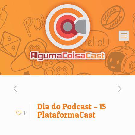
Dia do Podcast – 15
1
PlataformaCast