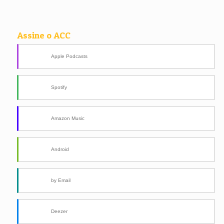
Assine o ACC
Apple Podcasts
Spotify
Amazon Music
Android
by Email
Deezer