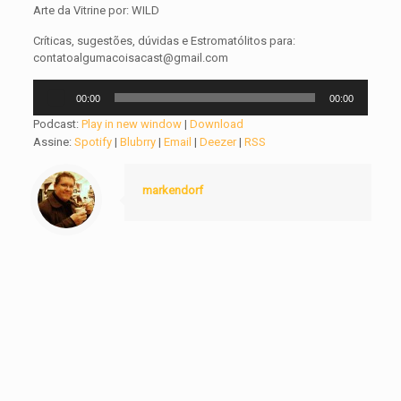
Arte da Vitrine por: WILD
Críticas, sugestões, dúvidas e Estromatólitos para:
contatoalgumacoisacast@gmail.com
Tocador
00:00
00:00
de
áudio
Podcast:
Play in new window
|
Download
Assine:
Spotify
|
Blubrry
|
Email
|
Deezer
|
RSS
markendorf