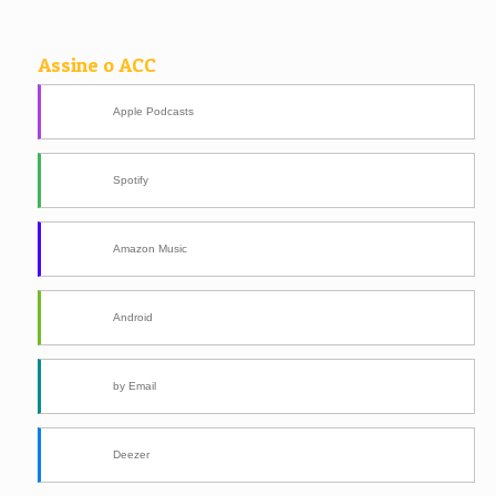
Assine o ACC
Apple Podcasts
Spotify
Amazon Music
Android
by Email
Deezer