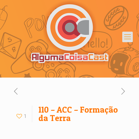
110 – ACC – Formação
1
da Terra