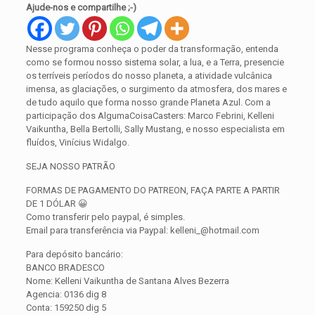
Ajude-nos e compartilhe ;-)
Nesse programa conheça o poder da transformação, entenda
como se formou nosso sistema solar, a lua, e a Terra, presencie
os terríveis períodos do nosso planeta, a atividade vulcânica
imensa, as glaciações, o surgimento da atmosfera, dos mares e
de tudo aquilo que forma nosso grande Planeta Azul. Com a
participação dos AlgumaCoisaCasters: Marco Febrini, Kelleni
Vaikuntha, Bella Bertolli, Sally Mustang, e nosso especialista em
fluídos, Vinícius Widalgo.
SEJA NOSSO PATRÃO
FORMAS DE PAGAMENTO DO PATREON, FAÇA PARTE A PARTIR
DE 1 DÓLAR 😀
Como transferir pelo paypal, é simples.
Email para transferência via Paypal: kelleni_@hotmail.com
Para depósito bancário:
BANCO BRADESCO
Nome: Kelleni Vaikuntha de Santana Alves Bezerra
Agencia: 0136 dig 8
Conta: 159250 dig 5