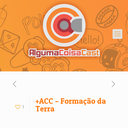
+ACC – Formação da
1
Terra