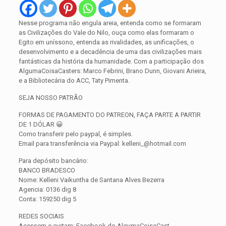
Nesse programa não engula areia, entenda como se formaram
as Civilizações do Vale do Nilo, ouça como elas formaram o
Egito em uníssono, entenda as rivalidades, as unificações, o
desenvolvimento e a decadência de uma das civilizações mais
fantásticas da história da humanidade. Com a participação dos
AlgumaCoisaCasters: Marco Febrini, Brano Dunn, Giovani Arieira,
e a Bibliotecária do ACC, Taty Pimenta.
SEJA NOSSO PATRÃO
FORMAS DE PAGAMENTO DO PATREON, FAÇA PARTE A PARTIR
DE 1 DÓLAR 😀
Como transferir pelo paypal, é simples.
Email para transferência via Paypal: kelleni_@hotmail.com
Para depósito bancário:
BANCO BRADESCO
Nome: Kelleni Vaikuntha de Santana Alves Bezerra
Agencia: 0136 dig 8
Conta: 159250 dig 5
REDES SOCIAIS
Acessem e curtam: Facebook do AlgumaCoisaCast