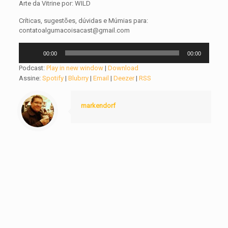
Arte da Vitrine por: WILD
Críticas, sugestões, dúvidas e Múmias para:
contatoalgumacoisacast@gmail.com
Tocador
00:00
00:00
de
áudio
Podcast:
Play in new window
|
Download
Assine:
Spotify
|
Blubrry
|
Email
|
Deezer
|
RSS
markendorf