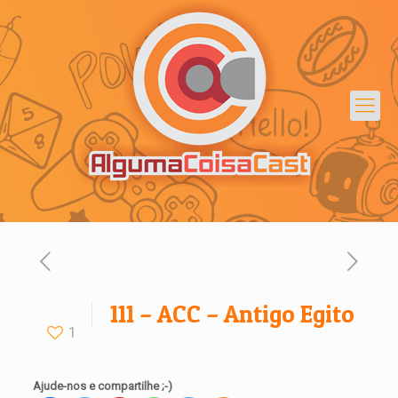
111 – ACC – Antigo Egito
1
Ajude-nos e compartilhe ;-)