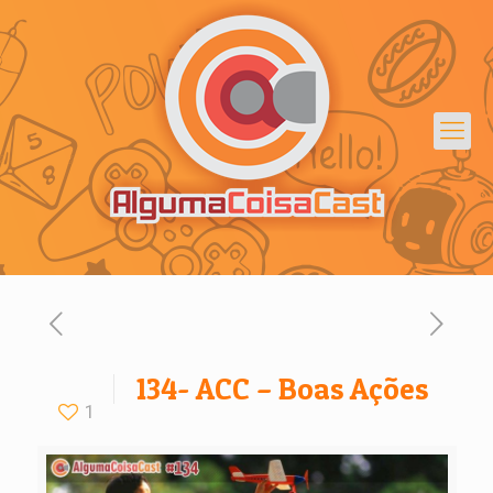
134- ACC – Boas Ações
1