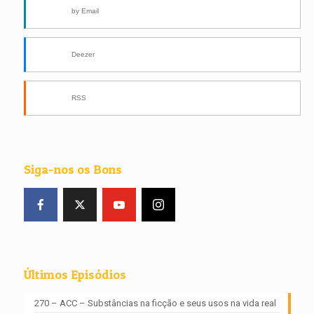
by Email
Deezer
RSS
Siga-nos os Bons
Últimos Episódios
270 – ACC – Substâncias na ficção e seus usos na vida real