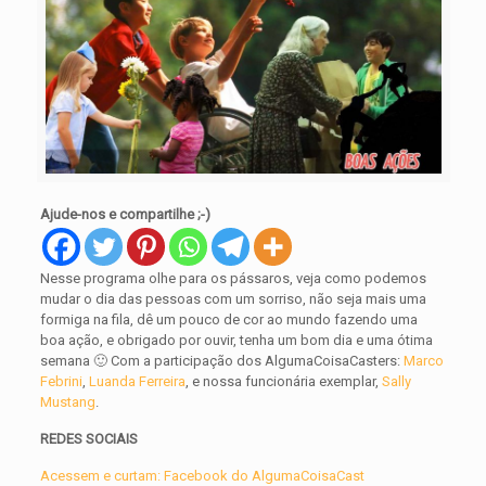
Ajude-nos e compartilhe ;-)
Nesse programa olhe para os pássaros, veja como podemos
mudar o dia das pessoas com um sorriso, não seja mais uma
formiga na fila, dê um pouco de cor ao mundo fazendo uma
boa ação, e obrigado por ouvir, tenha um bom dia e uma ótima
semana 🙂 Com a participação dos AlgumaCoisaCasters:
Marco
Febrini
,
Luanda Ferreira
, e nossa funcionária exemplar,
Sally
Mustang
.
REDES SOCIAIS
Acessem e curtam: Facebook do AlgumaCoisaCast