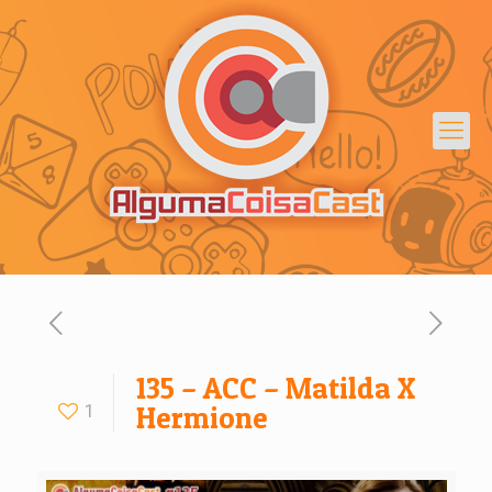
135 – ACC – Matilda X
1
Hermione