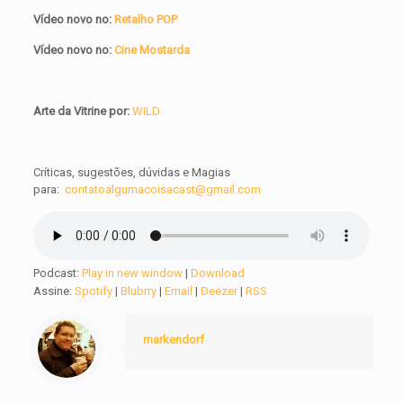
Vídeo novo no:
Retalho POP
Vídeo novo no:
Cine Mostarda
Arte da Vitrine por:
WILD
Críticas, sugestões, dúvidas e Magias
para:
contatoalgumacoisacast@gmail.com
Podcast:
Play in new window
|
Download
Assine:
Spotify
|
Blubrry
|
Email
|
Deezer
|
RSS
markendorf