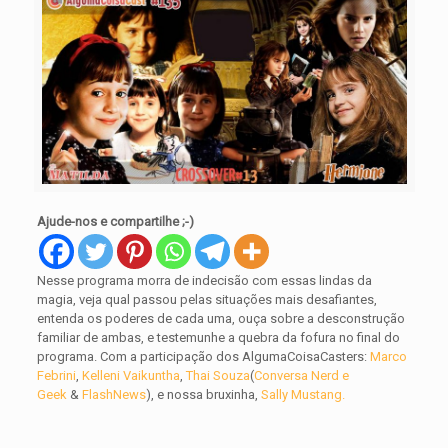
Ajude-nos e compartilhe ;-)
Nesse programa morra de indecisão com essas lindas da
magia, veja qual passou pelas situações mais desafiantes,
entenda os poderes de cada uma, ouça sobre a desconstrução
familiar de ambas, e testemunhe a quebra da fofura no final do
programa. Com a participação dos AlgumaCoisaCasters:
Marco
Febrini
,
Kelleni Vaikuntha
,
Thai Souza
(
Conversa Nerd e
Geek
&
FlashNews
), e nossa bruxinha,
Sally Mustang.