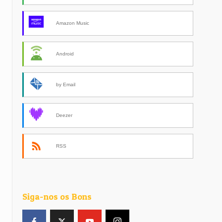
Amazon Music
Android
by Email
Deezer
RSS
Siga-nos os Bons