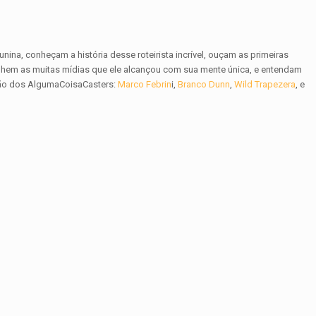
na, conheçam a história desse roteirista incrível, ouçam as primeiras
unhem as muitas mídias que ele alcançou com sua mente única, e entendam
ção dos AlgumaCoisaCasters:
Marco Febrin
i,
Branco Dunn
,
Wild Trapezera
, e