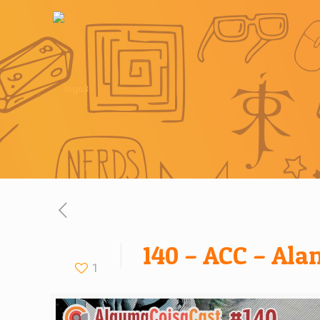
140 – ACC – Ala
1