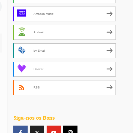
Amazon Music
Android
by Email
Deezer
RSS
Siga-nos os Bons