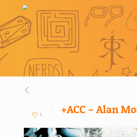
+ACC – Alan Moo
1