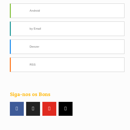
Android
by Email
Deezer
RSS
Siga-nos os Bons