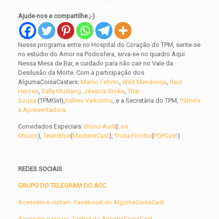
Ajude-nos e compartilhe ;-)
Nesse programa entre no Hospital do Coração do TPM, sente-se
no estúdio do Amor na Podosfera, sirva-se no quadro Aqui
Nessa Mesa de Bar, e cuidado para não cair no Vale da
Desilusão da Morte. Com a participação dos
AlgumaCoisaCasters:
Marco Febrini
,
Wild Mendonça
,
Raul
Heroes
,
Sally Mustang
.
Jéssica Groke
,
Thai
Souza
(TPMGirl),
Kelleni Vaikuntha
, e a Secretária do TPM,
Pâmela
a Apresentadora
.
Convidados Especiais:
Bruno Audi
(
Los
Chicos
),
TeamBlue
(
MachineCast
),
Thata Finotto
(
PQPCast
)
REDES SOCIAIS
GRUPO DO TELEGRAM DO ACC
Acessem e curtam: Facebook do AlgumaCoisaCast
Acessem e sigam: Twitter do AlgumaCoisaCast