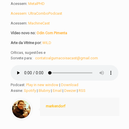
Acessem:
MetalPHD
Acessem: UltraComboPodcast
Acessem:
MachineCast
Vídeo novo no:
Odin Com Pimenta
Arte da Vitrine por:
WILD
Críticas, sugestões e
Sorvete para:
contatoalgumacoisacast@gmail.com
Podcast:
Play in new window
|
Download
Assine:
Spotify
|
Blubrry
|
Email
|
Deezer
|
RSS
markendorf