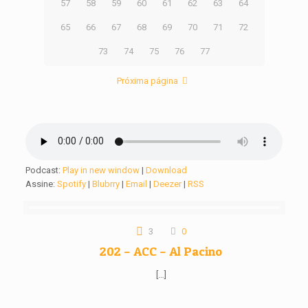
57
58
59
60
61
62
63
64
65
66
67
68
69
70
71
72
73
74
75
76
77
Próxima página
Podcast:
Play in new window
|
Download
Assine:
Spotify
|
Blubrry
|
Email
|
Deezer
|
RSS
3
0
202 – ACC – Al Pacino
[…]