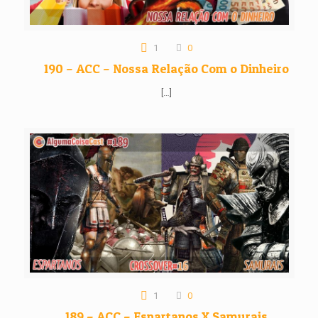
1
0
190 – ACC – Nossa Relação Com o Dinheiro
[…]
1
0
189 – ACC – Espartanos X Samurais