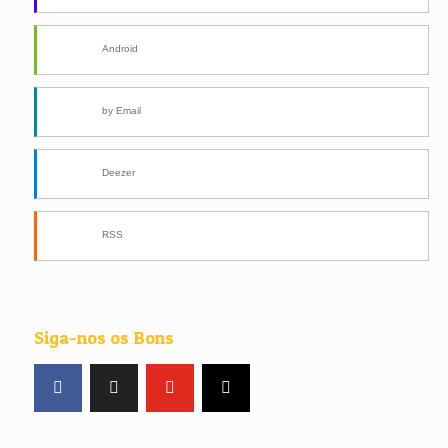
Android
by Email
Deezer
RSS
Siga-nos os Bons