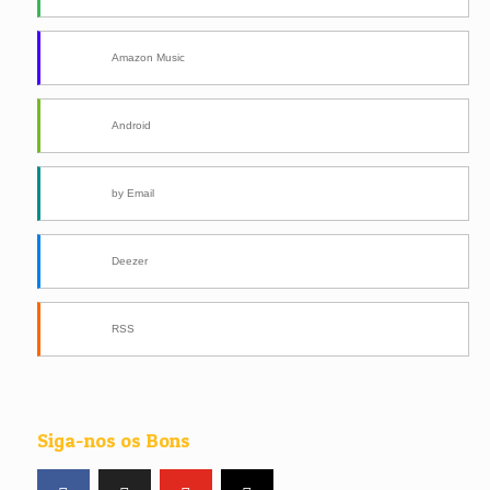
Amazon Music
Android
by Email
Deezer
RSS
Siga-nos os Bons