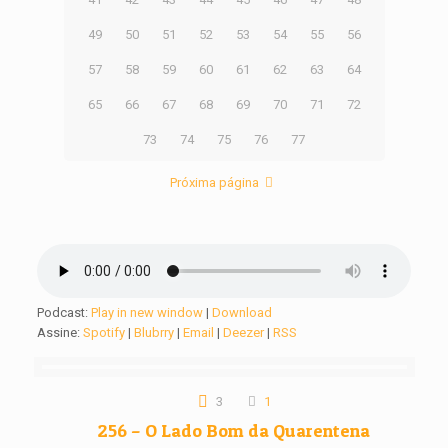
49
50
51
52
53
54
55
56
57
58
59
60
61
62
63
64
65
66
67
68
69
70
71
72
73
74
75
76
77
Próxima página
Podcast:
Play in new window
|
Download
Assine:
Spotify
|
Blubrry
|
Email
|
Deezer
|
RSS
3
1
256 – O Lado Bom da Quarentena