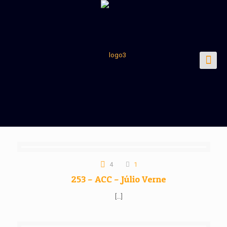
4
1
253 – ACC – Júlio Verne
[…]