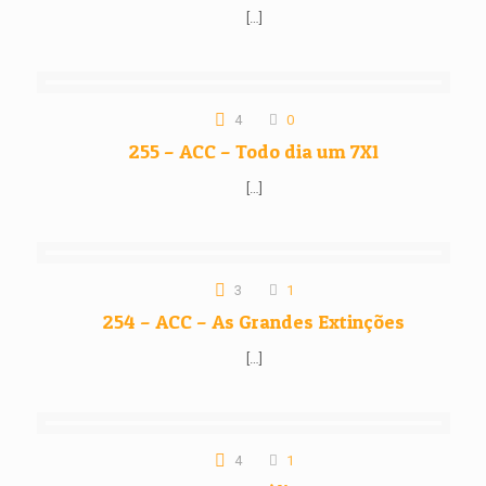
[…]
4
0
255 – ACC – Todo dia um 7X1
[…]
3
1
254 – ACC – As Grandes Extinções
[…]
4
1