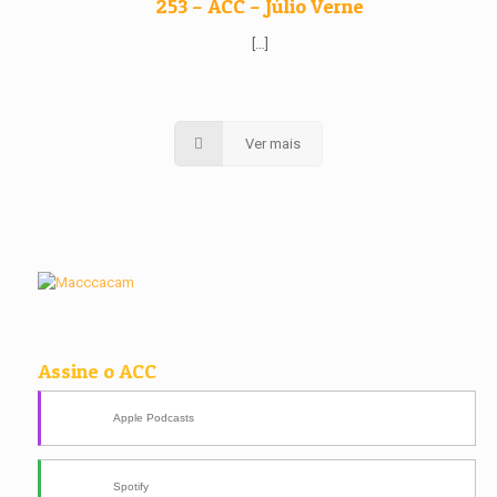
253 – ACC – Júlio Verne
[…]
Ver mais
Assine o ACC
Apple Podcasts
Spotify