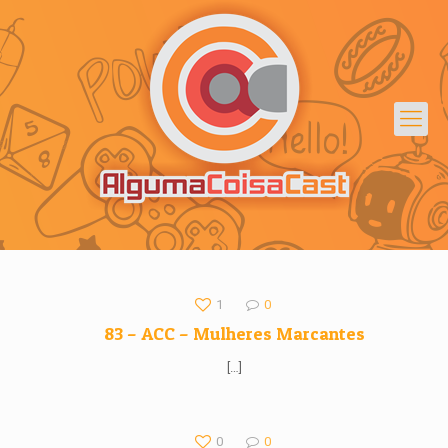
1
0
83 – ACC – Mulheres Marcantes
[…]
0
0