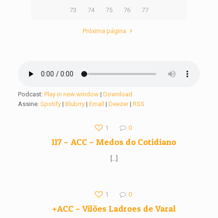
73
74
75
76
77
Próxima página
Podcast:
Play in new window
|
Download
Assine:
Spotify
|
Blubrry
|
Email
|
Deezer
|
RSS
1
0
117 – ACC – Medos do Cotidiano
[…]
1
0
+ACC – Vilões Ladroes de Varal